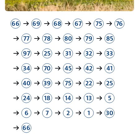
66
69
68
67
75
76
77
78
80
79
85
97
25
31
32
33
34
70
45
42
41
40
39
75
22
25
24
18
14
13
5
6
7
2
1
30
66