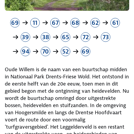
69
11
67
68
62
61
39
38
65
72
73
94
70
52
69
Oude Willem is de naam van een buurtschap midden
in Nationaal Park Drents-Friese Wold. Het ontstond in
de eerste helft van de 20e eeuw, toen men in dit
gebied begon met de ontginning van heidevelden. Nu
wordt de buurtschap omringd door uitgestrekte
bossen, heidevelden en stuifzanden. In de omgeving
van Hoogersmilde en langs de Drentse Hoofdvaart
voert de route door een voormalig
'turfgraversgebied'. Het Leggelderveld is een restant