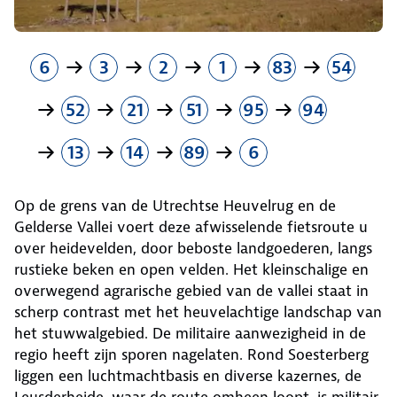
6
3
2
1
83
54
52
21
51
95
94
13
14
89
6
Op de grens van de Utrechtse Heuvelrug en de
Gelderse Vallei voert deze afwisselende fietsroute u
over heidevelden, door beboste landgoederen, langs
rustieke beken en open velden. Het kleinscha­lige en
overwegend agrarische gebied van de vallei staat in
scherp contrast met het heuvelachtige landschap van
het stuwwalgebied. De militaire aanwezigheid in de
regio heeft zijn sporen nagelaten. Rond Soesterberg
liggen een lucht­machtbasis en diverse kazernes, de