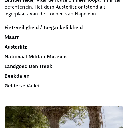
Leusderheide, waar de route omheen loopt, is militair
oefenter­rein. Het dorp Austerlitz ontstond als
legerplaats van de troepen van Napoleon.
Fietsveiligheid / Toegankelijkheid
Maarn
Auster­litz
Nationaal Militair Museum
Landgoed Den Treek
Beekdalen
Gelderse Vallei