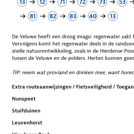
13
12
71
72
73
53
81
82
83
40
13
De Veluwe heeft een droog imago: regenwater zakt 
Vervolgens komt het regenwater deels in de randzon
snelle natuurontwikkeling, zoals in de Hierdense Poo
tussen de Veluwe en de polders. Herten kunnen goed
TIP: neem wat proviand en drinken mee, want horeca
Extra routeaanwijzingen / Fietsveiligheid / Toegan
Nunspeet
Stuifduinen
Leuvenhorst