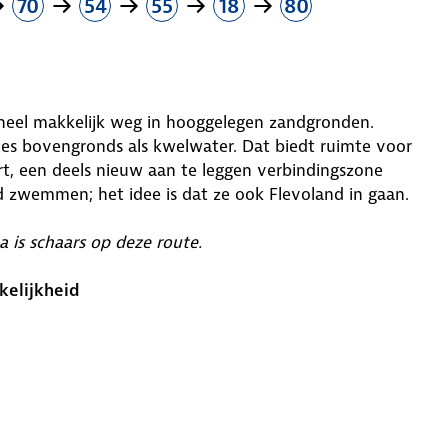
70
54
55
18
80
heel makkelijk weg in hooggelegen zandgronden.
es bovengronds als kwelwater. Dat biedt ruimte voor
rt, een deels nieuw aan te leggen verbindingszone
 zwemmen; het idee is dat ze ook Flevoland in gaan.
 is schaars op deze route.
kelijkheid