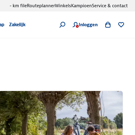
- km file
Routeplanner
Winkels
Kampioen
Service & contact
Inloggen
ap
Zakelijk