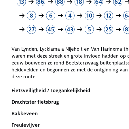
13
86
88
18
64
62
8
6
4
10
12
6
27
45
43
5
25
8
Van Lynden, Lycklama a Nijeholt en Van Harinxma t
waren met deze streek en grote invloed hadden op d
eeuw bouwden ze rond Beetsterzwaag buitenplaatsen
heidevelden en begonnen ze met de ontginning van
deze route.
Fietsveiligheid / Toegankelijkheid
Drachtster fietsbrug
Bakkeveen
Freulevijver