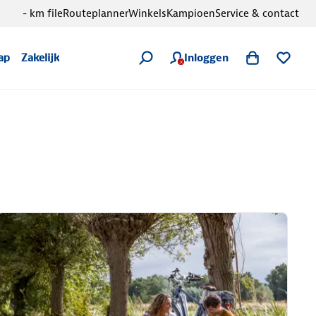
- km file
Routeplanner
Winkels
Kampioen
Service & contact
Inloggen
ap
Zakelijk