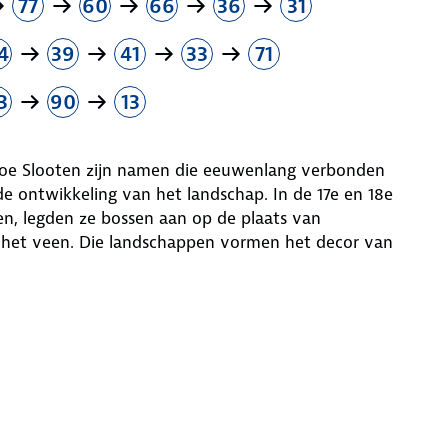
77
60
66
36
31
4
39
41
33
71
3
90
13
hoe Slooten zijn namen die eeuwenlang verbonden
e ontwikkeling van het landschap. In de 17e en 18e
, legden ze bossen aan op de plaats van
 het veen. Die landschappen vormen het decor van