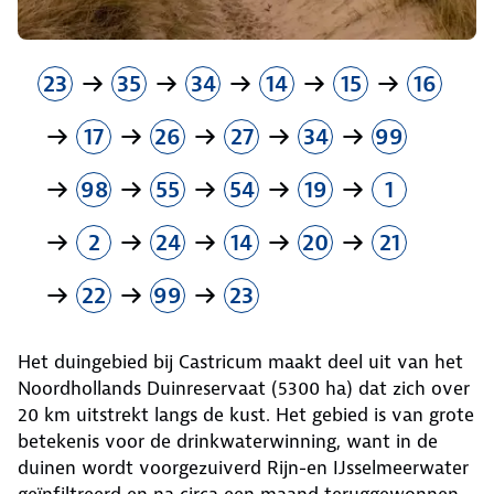
23
35
34
14
15
16
17
26
27
34
99
98
55
54
19
1
2
24
14
20
21
22
99
23
Het duingebied bij Castricum maakt deel uit van het
Noordhollands Duinreservaat (5300 ha) dat zich over
20 km uitstrekt langs de kust. Het gebied is van grote
betekenis voor de drinkwaterwinning, want in de
duinen wordt voorgezuiverd Rijn-en IJsselmeerwater