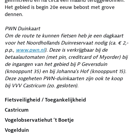
geïnfiltreerd en na circa een maand teruggewon­nen.
Het gebied is begin 20e eeuw bebost met grove
dennen.
PWN Duinkaart
Om de route te kunnen fietsen heb je een dagkaart
voor het Noordhollands Duinreservaat nodig (ca. € 2,-
p.p.,
www.pwn.nl
). Deze is verkrijgbaar bij de
betaalautomaten (met pin, creditcard of Myorder) bij
de ingangen van het gebied bij P Geversduin
(knooppunt 35) en bij Johanna’s Hof (knooppunt 15).
Deze zogeheten PWN-duinkaarten zijn ook te koop
bij VVV Castricum (zo. gesloten).
Fietsveiligheid / Toegankelijkheid
Castricum
Vogelobservatiehut ’t Boetje
Vogelduin