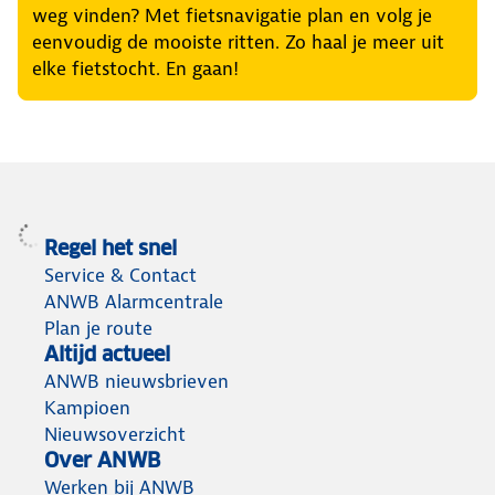
weg vinden? Met fietsnavigatie plan en volg je
eenvoudig de mooiste ritten. Zo haal je meer uit
elke fietstocht. En gaan!
Regel het snel
Service & Contact
ANWB Alarmcentrale
Plan je route
Altijd actueel
ANWB nieuwsbrieven
Kampioen
Nieuwsoverzicht
Over ANWB
Werken bij ANWB