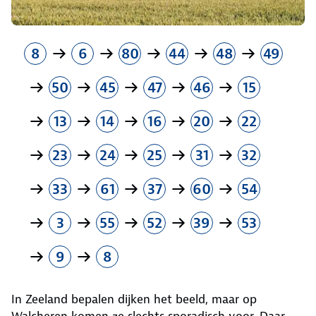
8
6
80
44
48
49
50
45
47
46
15
13
14
16
20
22
23
24
25
31
32
33
61
37
60
54
3
55
52
39
53
9
8
In Zeeland bepalen dijken het beeld, maar op