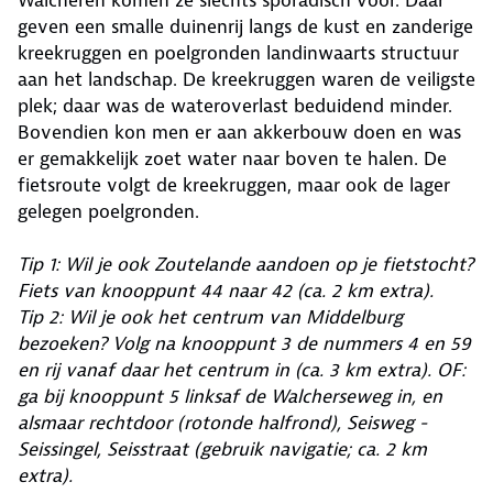
Walcheren komen ze slechts sporadisch voor. Daar
geven een smalle duinenrij langs de kust en zanderige
kreekruggen en poel­gronden landinwaarts structuur
aan het landschap. De kreekruggen waren de veiligste
plek; daar was de wateroverlast beduidend minder.
Bovendien kon men er aan akkerbouw doen en was
er gemakkelijk zoet water naar boven te halen. De
fietsroute volgt de kreekruggen, maar ook de lager
gelegen poelgronden.
Tip 1: Wil je ook Zoutelande aandoen op je fietstocht?
Fiets van knooppunt 44 naar 42 (ca. 2 km extra).
Tip 2: Wil je ook het centrum van Middelburg
bezoeken? Volg na knooppunt 3 de nummers 4 en 59
en rij vanaf daar het centrum in (ca. 3 km extra). OF:
ga bij knooppunt 5 linksaf de Walcherseweg in, en
alsmaar rechtdoor (rotonde halfrond), Seisweg -
Seissingel, Seisstraat (gebruik navigatie; ca. 2 km
extra).