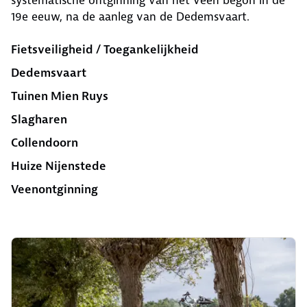
systematische ontginning van het veen begon in de
19e eeuw, na de aanleg van de Dedemsvaart.
Fietsveiligheid / Toegankelijkheid
Dedemsvaart
Tuinen Mien Ruys
Slagharen
Collendoorn
Huize Nijenstede
Veenontginning