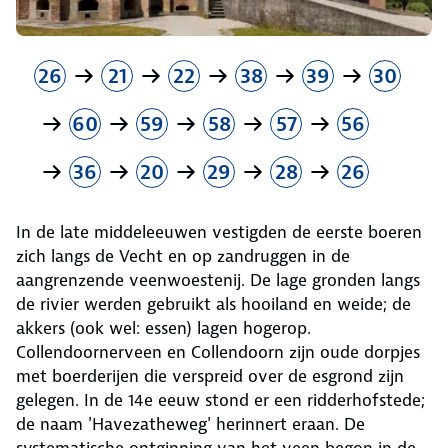
26
21
22
38
39
30
60
59
58
57
56
36
20
29
28
26
In de late middeleeuwen vestigden de eerste boeren
zich langs de Vecht en op zandruggen in de
aangrenzende veenwoestenij. De lage gronden langs
de rivier werden gebruikt als hooiland en weide; de
akkers (ook wel: essen) lagen hogerop.
Collendoornerveen en Collendoorn zijn oude dorpjes
met boerderijen die verspreid over de esgrond zijn
gelegen. In de 14e eeuw stond er een ridderhofstede;
de naam 'Havezatheweg' herinnert eraan. De