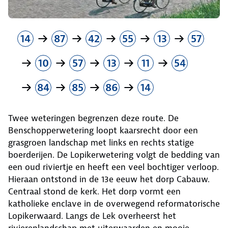
14
87
42
55
13
57
10
57
13
11
54
84
85
86
14
Twee weteringen begrenzen deze route. De
Benschopperwetering loopt kaarsrecht door een
grasgroen landschap met links en rechts statige
boerderijen. De Lopikerwetering volgt de bedding van
een oud riviertje en heeft een veel bochtiger verloop.
Hieraan ontstond in de 13e eeuw het dorp Cabauw.
Centraal stond de kerk. Het dorp vormt een
katholieke enclave in de overwegend reformatorische
Lopikerwaard. Langs de Lek overheerst het