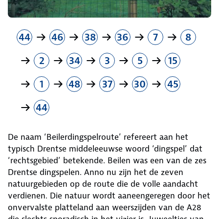
44
46
38
36
7
8
2
34
3
5
15
1
48
37
30
45
44
De naam ‘Beilerdingspelroute’ refereert aan het
typisch Drentse middeleeuwse woord ‘dingspel’ dat
‘rechtsgebied’ betekende. Beilen was een van de zes
Drentse dingspelen. Anno nu zijn het de zeven
natuurgebieden op de route die de volle aandacht
verdienen. Die natuur wordt aaneengeregen door het
onvervalste platteland aan weerszijden van de A28