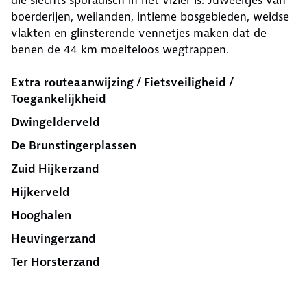
die slechts sporadisch in het vizier is. Juweeltjes van
boerderijen, weilanden, intieme bosgebieden, weidse
vlakten en glinsterende vennetjes maken dat de
benen de 44 km moeiteloos wegtrappen.
Extra routeaanwijzing / Fietsveiligheid /
Toegankelijkheid
Dwingelderveld
De Brunstingerplassen
Zuid Hijkerzand
Hijkerveld
Hooghalen
Heuvingerzand
Ter Horsterzand