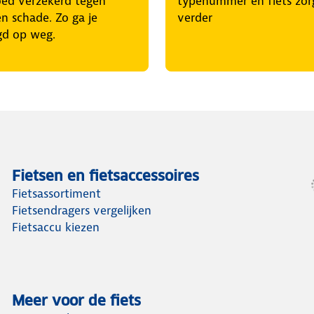
oed verzekerd tegen
typenummer en fiets zor
en schade. Zo ga je
verder
gd op weg.
Fietsen en fietsaccessoires
Fietsassortiment
Fietsendragers vergelijken
Fietsaccu kiezen
Meer voor de fiets