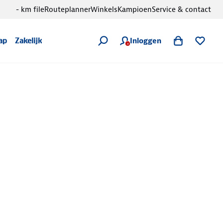
- km file
Routeplanner
Winkels
Kampioen
Service & contact
Inloggen
ap
Zakelijk