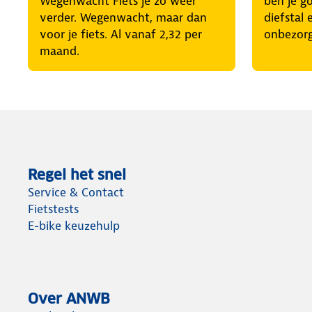
Wegenwacht Fiets je zo weer
ben je g
verder. Wegenwacht, maar dan
diefstal 
voor je fiets. Al vanaf 2,32 per
onbezor
maand.
Regel het snel
Service & Contact
Fietstests
E-bike keuzehulp
Over ANWB