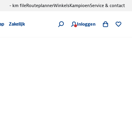
- km file
Routeplanner
Winkels
Kampioen
Service & contact
Inloggen
ap
Zakelijk