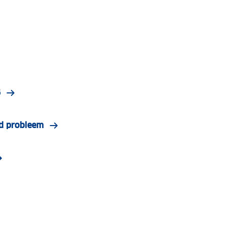
6
nd probleem