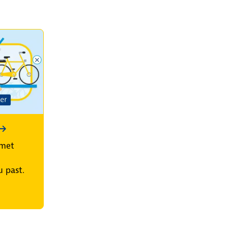
 met
u past.