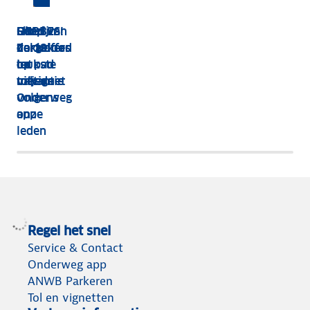
HEBBES!
Shop van
Dit zijn
Goed
Zorgeloos
dakkoffer
de 13
verzekerd
op pad
tot
leukste
op
met de
tolvignet
uitjes
vakantie
Onderweg
volgens
app
onze
leden
Regel het snel
Service & Contact
Onderweg app
ANWB Parkeren
Tol en vignetten