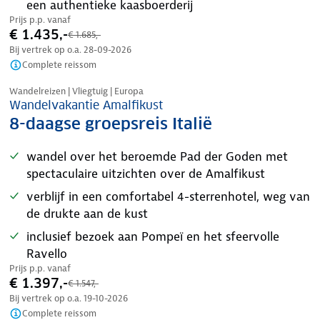
een authentieke kaasboerderij
Prijs p.p. vanaf
€ 1.435,-
€ 1.685,-
Bij vertrek op o.a.
28-09-2026
Complete reissom
Tijdelijk in prijs verlaagd
Wandelreizen | Vliegtuig | Europa
Wandelvakantie Amalfikust
8-daagse groepsreis Italië
wandel over het beroemde Pad der Goden met
spectaculaire uitzichten over de Amalfikust
verblijf in een comfortabel 4-sterrenhotel, weg van
de drukte aan de kust
inclusief bezoek aan Pompeï en het sfeervolle
Ravello
Prijs p.p. vanaf
€ 1.397,-
€ 1.547,-
Bij vertrek op o.a.
19-10-2026
Complete reissom