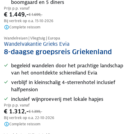
boomgaard en 5 diners
Prijs p.p. vanaf
€ 1.449,-
€ 1.699,-
Bij vertrek op o.a.
15-10-2026
Complete reissom
Tijdelijk in prijs verlaagd
Wandelreizen | Vliegtuig | Europa
Wandelvakantie Grieks Evia
8-daagse groepsreis Griekenland
begeleid wandelen door het prachtige landschap
van het onontdekte schiereiland Evia
verblijf in kleinschalig 4-sterrenhotel inclusief
halfpension
inclusief wijnproeverij met lokale hapjes
Prijs p.p. vanaf
€ 1.312,-
€ 1.399,-
Bij vertrek op o.a.
22-10-2026
Complete reissom
Tijdelijk in prijs verlaagd