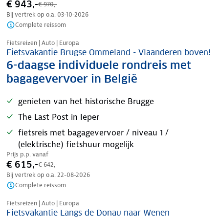
€ 943,-
€ 970,-
Bij vertrek op o.a.
03-10-2026
Complete reissom
Nazomer korting
Fietsreizen | Auto | Europa
Fietsvakantie Brugse Ommeland - Vlaanderen boven!
6-daagse individuele rondreis met
bagagevervoer in België
genieten van het historische Brugge
The Last Post in Ieper
fietsreis met bagagevervoer / niveau 1 /
(elektrische) fietshuur mogelijk
Prijs p.p. vanaf
€ 615,-
€ 642,-
Bij vertrek op o.a.
22-08-2026
Complete reissom
Nazomer korting
Fietsreizen | Auto | Europa
Fietsvakantie Langs de Donau naar Wenen