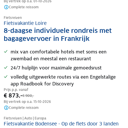
Bij vertrek op o.a.
01-10-2026
Complete reissom
Nazomer korting
Fietsreizen
Fietsvakantie Loire
8-daagse individuele rondreis met
bagagevervoer in Frankrijk
mix van comfortabele hotels met soms een
zwembad en meestal een restaurant
24/7 hulplijn voor maximale gemoedsrust
volledig uitgewerkte routes via een Engelstalige
app Roadbook for Discovery
Prijs p.p. vanaf
€ 873,-
€ 900,-
Bij vertrek op o.a.
15-10-2026
Complete reissom
Nazomer korting
Fietsreizen | Auto | Europa
Fietsvakantie Bodensee - Op de fiets door 3 landen