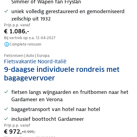
Simmer óf Wapen fan Fryslân
uniek volledig gerestaureerd en gemoderniseerd
zeilschip uit 1932
Prijs p.p. vanaf
€ 1.086,-
Bij vertrek op o.a.
12-04-2027
Complete reissom
Nazomer korting
Fietsreizen | Auto | Europa
Fietsvakantie Noord-Italië
9-daagse individuele rondreis met
bagagevervoer
fietsen langs wijngaarden en fruitbomen naar het
Gardameer en Verona
bagagetransport van hotel naar hotel
inclusief boottocht Gardameer
Prijs p.p. vanaf
€ 972,-
€ 999,-