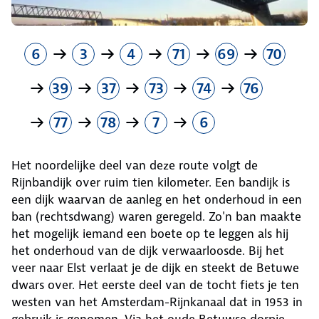
6
3
4
71
69
70
39
37
73
74
76
77
78
7
6
Het noordelijke deel van deze route volgt de
Rijnbandijk over ruim tien kilometer. Een bandijk is
een dijk waarvan de aanleg en het onderhoud in een
ban (rechtsdwang) waren geregeld. Zo'n ban maakte
het mogelijk iemand een boete op te leggen als hij
het onderhoud van de dijk verwaarloosde. Bij het
veer naar Elst verlaat je de dijk en steekt de Betuwe
dwars over. Het eerste deel van de tocht fiets je ten
westen van het Amsterdam-Rijnkanaal dat in 1953 in