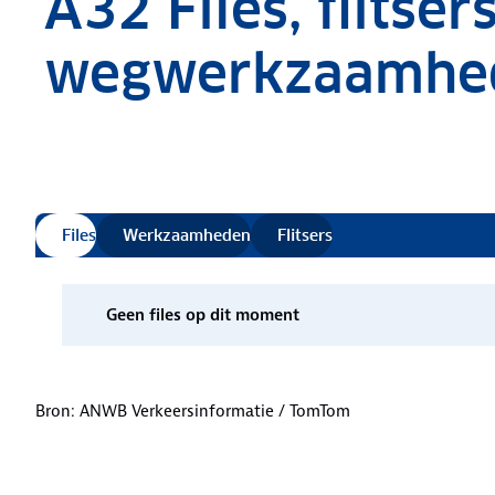
A32 Files, flitser
wegwerkzaamhe
Verkeersinformatie bijgewerkt
Files
Werkzaamheden
Flitsers
.
Geen
files
op dit moment
Bron: ANWB Verkeersinformatie / TomTom