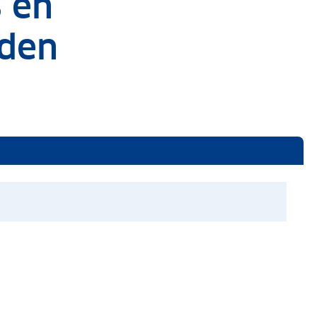
s en
den