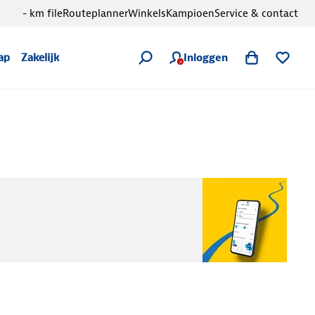
- km file
Routeplanner
Winkels
Kampioen
Service & contact
Inloggen
ap
Zakelijk