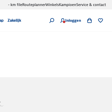
- km file
Routeplanner
Winkels
Kampioen
Service & contact
Inloggen
ap
Zakelijk