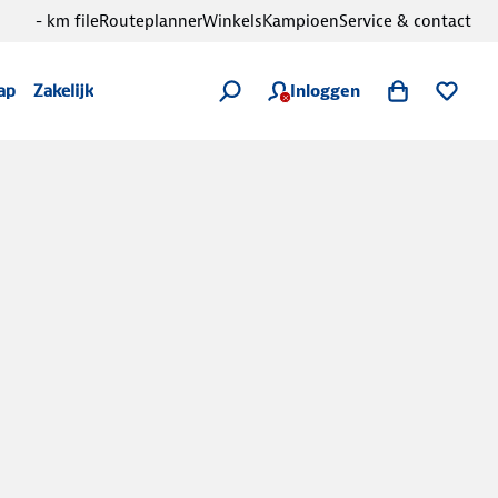
- km file
Routeplanner
Winkels
Kampioen
Service & contact
Inloggen
ap
Zakelijk