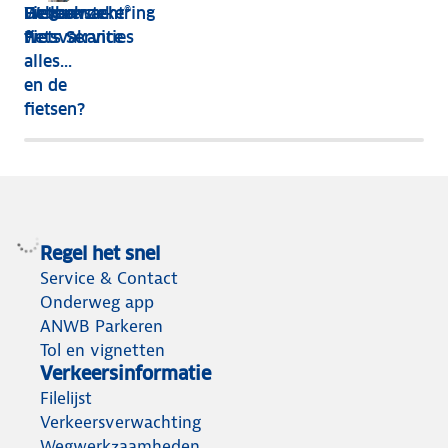
De leukste
Hebben
Wegenwacht®
Fietsverzekering
fietsvakanties
we
Fiets Service
alles...
en de
fietsen?
Regel het snel
Service & Contact
Onderweg app
ANWB Parkeren
Tol en vignetten
Verkeersinformatie
Filelijst
Verkeersverwachting
Wegwerkzaamheden