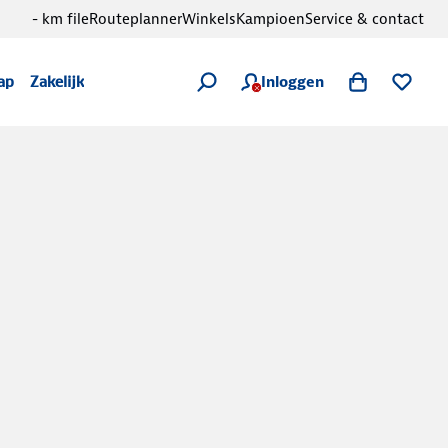
- km file
Routeplanner
Winkels
Kampioen
Service & contact
Inloggen
ap
Zakelijk