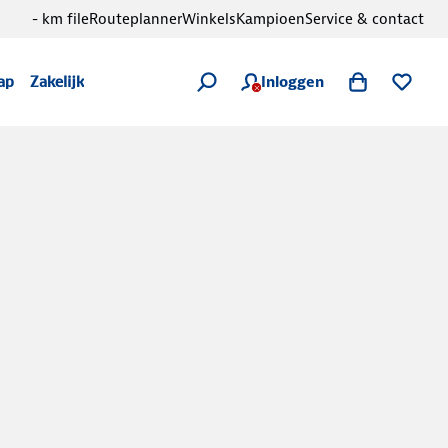
- km file
Routeplanner
Winkels
Kampioen
Service & contact
Inloggen
ap
Zakelijk