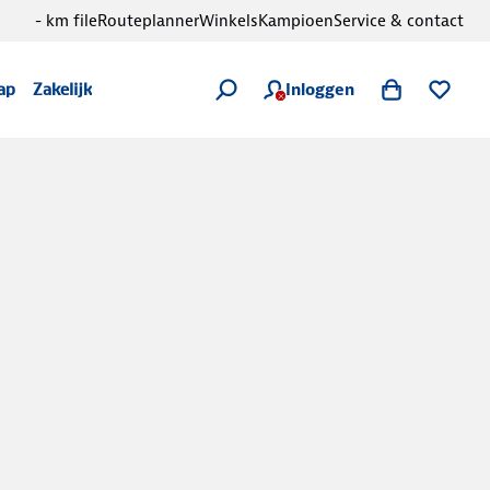
- km file
Routeplanner
Winkels
Kampioen
Service & contact
Inloggen
ap
Zakelijk