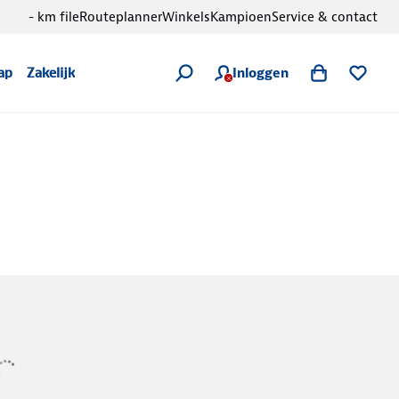
- km file
Routeplanner
Winkels
Kampioen
Service & contact
Inloggen
ap
Zakelijk