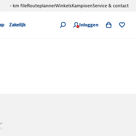
- km file
Routeplanner
Winkels
Kampioen
Service & contact
Inloggen
ap
Zakelijk