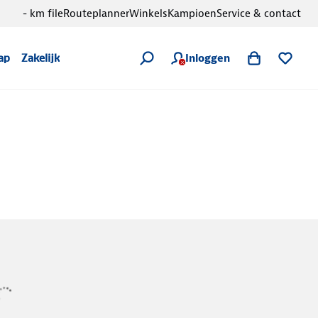
- km file
Routeplanner
Winkels
Kampioen
Service & contact
Inloggen
ap
Zakelijk