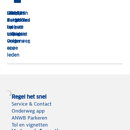
HEBBES!
Shop van
Dit zijn
Goed
Zorgeloos
dakkoffer
de 13
verzekerd
op pad
tot
leukste
op
met de
tolvignet
uitjes
vakantie
Onderweg
volgens
app
onze
leden
Regel het snel
Service & Contact
Onderweg app
ANWB Parkeren
Tol en vignetten