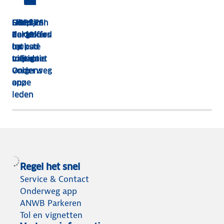
HEBBES!
Shop van
Dit zijn
Goed
Zorgeloos
dakkoffer
de 13
verzekerd
op pad
tot
leukste
op
met de
tolvignet
uitjes
vakantie
Onderweg
volgens
app
onze
leden
Regel het snel
Service & Contact
Onderweg app
ANWB Parkeren
Tol en vignetten