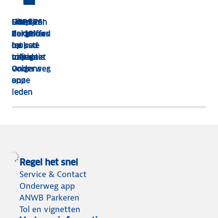
HEBBES!
Shop van
Dit zijn
Goed
Zorgeloos
dakkoffer
de 13
verzekerd
op pad
tot
leukste
op
met de
tolvignet
uitjes
vakantie
Onderweg
volgens
app
onze
leden
Regel het snel
Service & Contact
Onderweg app
ANWB Parkeren
Tol en vignetten