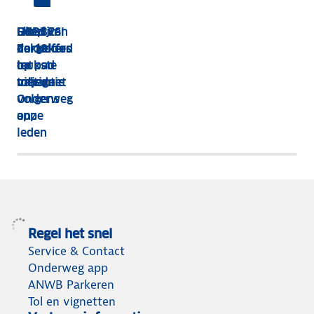
HEBBES!
Shop van
Dit zijn
Goed
Zorgeloos
dakkoffer
de 13
verzekerd
op pad
tot
leukste
op
met de
tolvignet
uitjes
vakantie
Onderweg
volgens
app
onze
leden
Regel het snel
Service & Contact
Onderweg app
ANWB Parkeren
Tol en vignetten