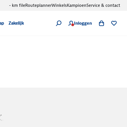
- km file
Routeplanner
Winkels
Kampioen
Service & contact
Inloggen
ap
Zakelijk