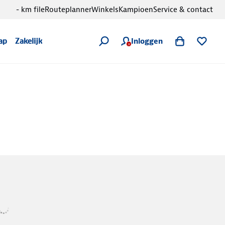
- km file
Routeplanner
Winkels
Kampioen
Service & contact
Inloggen
ap
Zakelijk