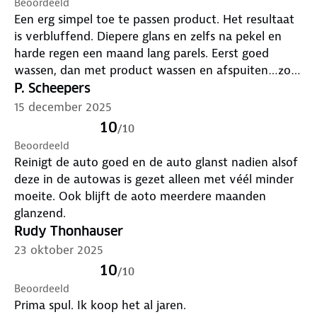
Beoordeeld
Een erg simpel toe te passen product. Het resultaat
is verbluffend. Diepere glans en zelfs na pekel en
harde regen een maand lang parels. Eerst goed
wassen, dan met product wassen en afspuiten…zo
simpel is het leven. Voor de camper ook
P. Scheepers
buitengewoon geschikt.
15 december 2025
10
/
10
Beoordeeld
Reinigt de auto goed en de auto glanst nadien alsof
deze in de autowas is gezet alleen met véél minder
moeite. Ook blijft de aoto meerdere maanden
glanzend.
Rudy Thonhauser
23 oktober 2025
10
/
10
Beoordeeld
Prima spul. Ik koop het al jaren.