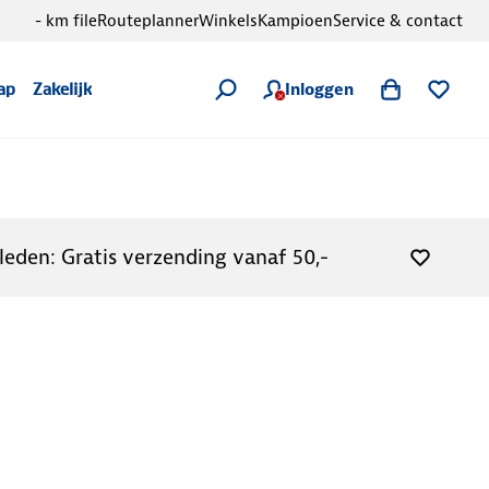
- km file
Routeplanner
Winkels
Kampioen
Service & contact
Inloggen
ap
Zakelijk
leden: Gratis verzending vanaf 50,-