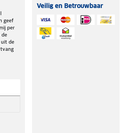
Veilig en Betrouwbaar
l
n geef
ij per
 de
 uit de
ntvang