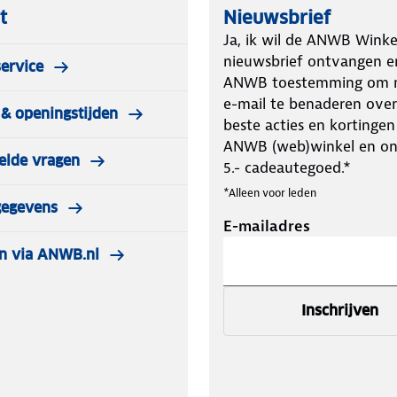
t
Nieuwsbrief
Ja, ik wil de ANWB Winke
nieuwsbrief ontvangen e
ervice
ANWB toestemming om m
e-mail te benaderen over
& openingstijden
beste acties en kortingen
ANWB (web)winkel en o
elde vragen
5.- cadeautegoed.*
*Alleen voor leden
gegevens
E-mailadres
n via ANWB.nl
Inschrijven