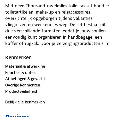
Met deze Thousandtravelmiles toilettas set houd je
toiletartikelen, make-up en reisaccessoires
overzichtelijk opgeborgen tijdens vakanties,
vliegreizen en weekendjes weg. De set bestaat uit
drie verschillende formaten, zodat je jouw spullen
eenvoudig kunt organiseren in handbagage, een
koffer of rugzak. Door je verzorgingsproducten slim
te verdelen, vertrek je beter voorbereid en houd je
onderweg meer overzicht.
Kenmerken
Materiaal & afwerking
Functies & opties
Drie formaten voor slim organiseren
Afmetingen & gewicht
Overige kenmerken
Productveiligheid
De set bevat een kleine, middelgrote en grote
toilettas. Hierdoor kun je make-up, reisflesjes,
Bekijk alle kenmerken
verzorgingsproducten en andere benodigdheden
overzichtelijk verdelen. De doorzichtige toilettassen