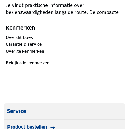
Je vindt praktische informatie over
bezienswaardigheden langs de route. De compacte
gids geeft tips voor het plannen van wandelingen
en details over lokale feesten en culinaire
Kenmerken
specialiteiten. De routes starten vanuit Saint-Jean-
Over dit boek
de-Port via Roncesvalles (Camino Francés) of
Garantie & service
Somport (Camino Aragonés). Deze gids is handig
Overige kenmerken
voor je wandelavontuur.
Bekijk alle kenmerken
Service
Product bestellen