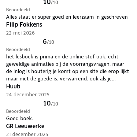
10
/
10
Beoordeeld
Alles staat er super goed en leerzaam in geschreven
Filip Fokkens
22 mei 2026
6
/
10
Beoordeeld
het lesboek is prima en de online stof ook. echt
geweldige animaties bij de voorrangsvragen. maar
de inlog is houterig je komt op een site die erop lijkt
maar niet de goede is. verwarrend. ook als je
eenmaal ingelogd bent, wordt je er na elke sessie
Huub
weer uitgekegeld en moet je opnieuw beginnen. wat
24 december 2025
is er zo moeilijk aan dit beter te ontwerpen, met de
10
/
10
klantervaring als uitgangspunt…
Beoordeeld
Goed boek.
GR Leeuwerke
21 december 2025