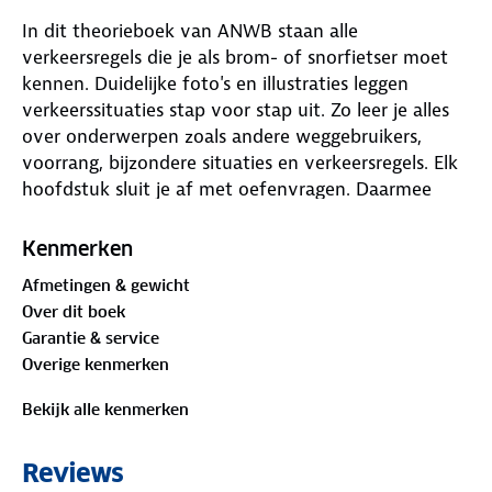
In dit theorieboek van ANWB staan alle
verkeersregels die je als brom- of snorfietser moet
kennen. Duidelijke foto's en illustraties leggen
verkeerssituaties stap voor stap uit. Zo leer je alles
over onderwerpen zoals andere weggebruikers,
voorrang, bijzondere situaties en verkeersregels. Elk
hoofdstuk sluit je af met oefenvragen. Daarmee
onthoud je de stof beter. Handig!
Kenmerken
2 maanden online oefenen
Afmetingen & gewicht
Wil je testen of je de theorie goed beheerst? Oefen
Over dit boek
dan in je eigen online omgeving voor AM Brommer
Garantie & service
van de ANWB. Je krijgt toegang tot:
Overige kenmerken
8 volledige AM-examens (ingesproken)
Verkeersbordentrainer
Bekijk alle kenmerken
30 voorrangssituaties
Reviews