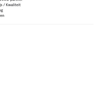
s / Kwaliteit
ng
ren