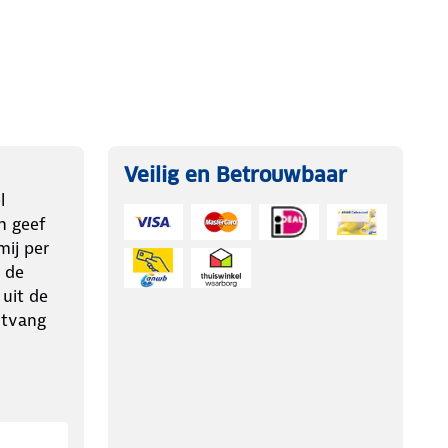
Veilig en Betrouwbaar
l
n geef
ij per
 de
 uit de
ntvang