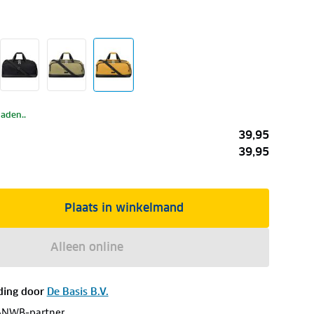
laden..
39,95
39,95
Plaats in winkelmand
Alleen online
ding door
De Basis B.V.
ANWB-partner