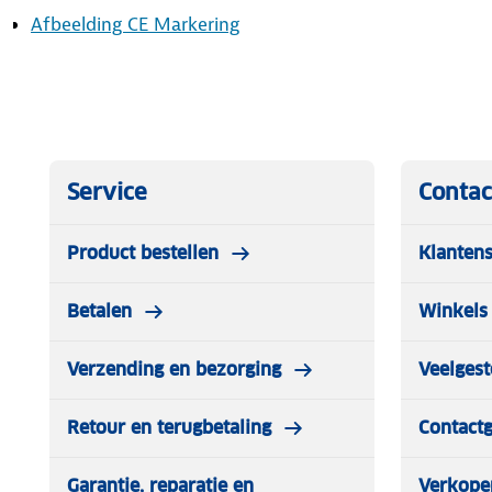
- Alle ritsen afsluitbaar met een hangslot (excl.)
Afbeelding CE Markering
Service
Contac
Product bestellen
Klantens
Betalen
Winkels 
Verzending en bezorging
Veelgest
Retour en terugbetaling
Contact
Garantie, reparatie en
Verkope