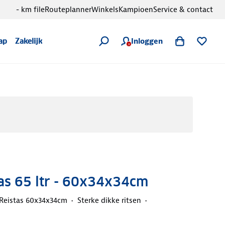
- km file
Routeplanner
Winkels
Kampioen
Service & contact
Inloggen
ap
Zakelijk
as 65 ltr - 60x34x34cm
Reistas 60x34x34cm
Sterke dikke ritsen