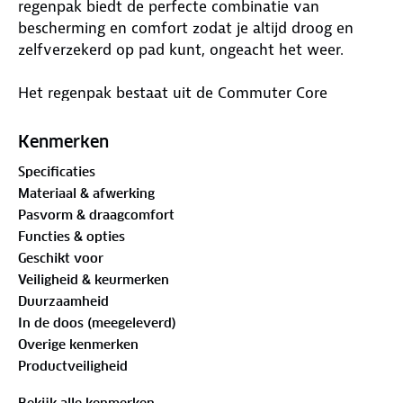
regenpak biedt de perfecte combinatie van
bescherming en comfort zodat je altijd droog en
zelfverzekerd op pad kunt, ongeacht het weer.
Het regenpak bestaat uit de Commuter Core
regenjas en regenbroek, beide gemaakt van Eco
Aqualite 5000-stof – een gerecycled, waterdicht
Kenmerken
materiaal dat je beschermt tegen regen en wind.
Specificaties
Dankzij de getapete naden blijf je droog, zelfs
Materiaal & afwerking
tijdens de zwaarste regenbuien.
Pasvorm & draagcomfort
Functies & opties
De regenbroek heeft een V-flap met
Geschikt voor
klittenbandsluiting en drukknopen bij de enkels,
Veiligheid & keurmerken
waardoor je de broek gemakkelijk over je schoenen
Duurzaamheid
kunt trekken en deze goed aansluit voor maximale
In de doos (meegeleverd)
bescherming. De regenjas beschikt over een vaste
Overige kenmerken
capuchon met verstelbare trekkoordstoppers voor
Productveiligheid
extra bescherming tegen de regen.
Bekijk alle kenmerken