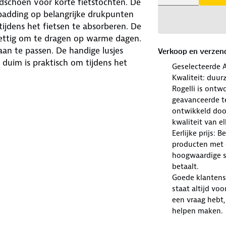
dschoen voor korte fietstochten. De
mpadding op belangrijke drukpunten
ijdens het fietsen te absorberen. De
ttig om te dragen op warme dagen.
aan te passen. De handige lusjes
Verkoop en verzen
duim is praktisch om tijdens het
Geselecteerde 
Kwaliteit: duur
Rogelli is ont
geavanceerde te
ontwikkeld doo
kwaliteit van e
Eerlijke prijs: 
producten met e
hoogwaardige sp
betaalt.
Goede klantense
staat altijd voo
een vraag hebt,
helpen maken.