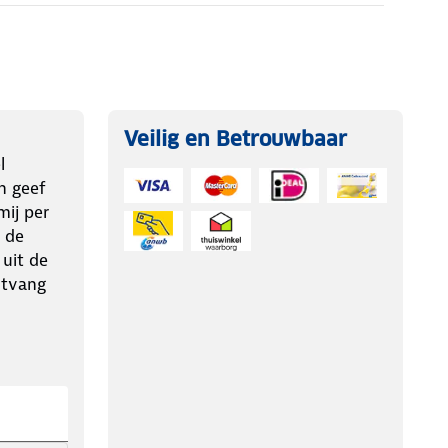
Veilig en Betrouwbaar
l
n geef
ij per
 de
 uit de
ntvang