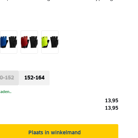
0-152
152-164
laden..
13,95
13,95
Plaats in winkelmand