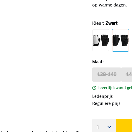
op warme dagen.
Kleur
:
Zwart
Maat
:
128-140
14
Levertijd: wordt ge
Ledenprijs
Reguliere prijs