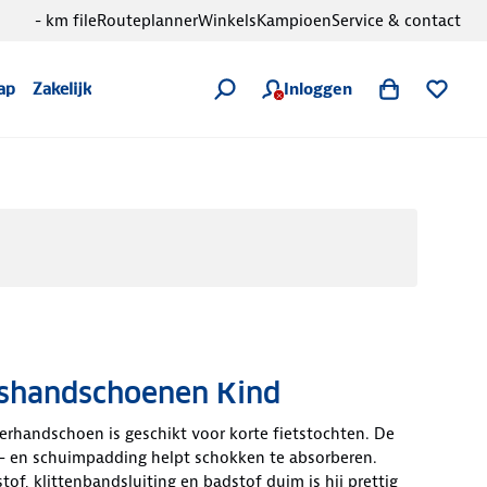
- km file
Routeplanner
Winkels
Kampioen
Service & contact
Inloggen
ap
Zakelijk
etshandschoenen Kind
erhandschoen is geschikt voor korte fietstochten. De
- en schuimpadding helpt schokken te absorberen.
of, klittenbandsluiting en badstof duim is hij prettig