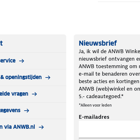
t
Nieuwsbrief
Ja, ik wil de ANWB Winke
nieuwsbrief ontvangen e
ervice
ANWB toestemming om m
e-mail te benaderen over
& openingstijden
beste acties en kortingen
ANWB (web)winkel en o
elde vragen
5.- cadeautegoed.*
*Alleen voor leden
gegevens
E-mailadres
n via ANWB.nl