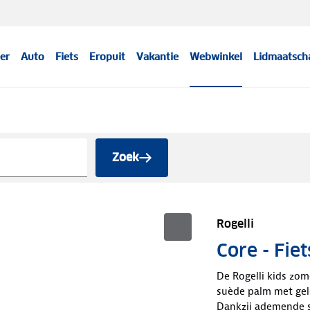
er
Auto
Fiets
Eropuit
Vakantie
Webwinkel
Lidmaatsch
Zoek
Rogelli
Core - Fi
De Rogelli kids zom
suède palm met gel
Dankzij ademende st