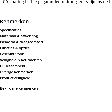
C0-coating blijf je gegarandeerd droog, zelfs tijdens de 
De V-flap met klittenbandsluiting en drukknopen bij de
broek snel over je schoenen aan te trekken. Bovendien s
Kenmerken
beschermd bent tegen opspattend water en koude wind
Specificaties
Materiaal & afwerking
Na gebruik berg je de regenbroek eenvoudig op in het 
Pasvorm & draagcomfort
Functies & opties
Geschikt voor
Veiligheid & keurmerken
Duurzaamheid
Overige kenmerken
Productveiligheid
Bekijk alle kenmerken