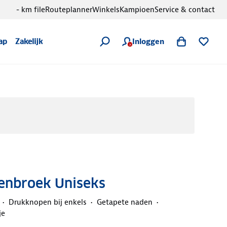
- km file
Routeplanner
Winkels
Kampioen
Service & contact
Inloggen
ap
Zakelijk
genbroek Uniseks
Drukknopen bij enkels
Getapete naden
je