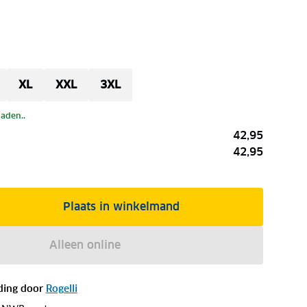
XL
XXL
3XL
laden..
42,95
42,95
Plaats in winkelmand
Alleen online
ding door
Rogelli