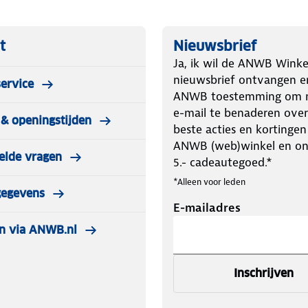
t
Nieuwsbrief
Ja, ik wil de ANWB Winke
nieuwsbrief ontvangen e
ervice
ANWB toestemming om m
e-mail te benaderen over
& openingstijden
beste acties en kortingen
ANWB (web)winkel en o
elde vragen
5.- cadeautegoed.*
*Alleen voor leden
gegevens
E-mailadres
n via ANWB.nl
Inschrijven