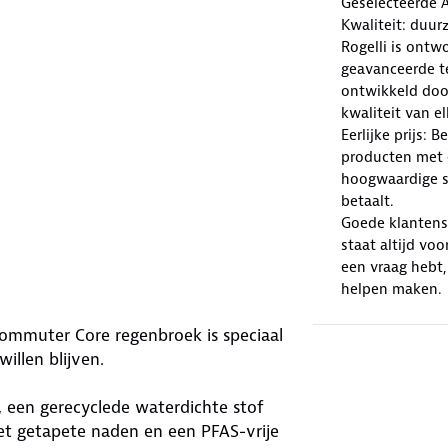
Geselecteerde 
Kwaliteit: duur
Rogelli is ont
geavanceerde te
ontwikkeld doo
kwaliteit van e
Eerlijke prijs: 
producten met e
hoogwaardige sp
betaalt.
Goede klantense
staat altijd voo
een vraag hebt,
helpen maken.
Commuter Core regenbroek is speciaal
illen blijven.
 een gerecyclede waterdichte stof
et getapete naden en een PFAS-vrije