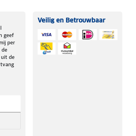
Veilig en Betrouwbaar
l
n geef
ij per
 de
 uit de
ntvang