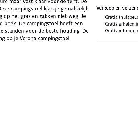
re maar vast klaar voor de tent. De
 Deze campingstoel klap je gemakkelijk
Verkoop en verzen
ig op het gras en zakken niet weg. Je
Gratis thuisbez
oed boek. De campingstoel heeft een
Gratis afhalen
nde standen voor de beste houding. De
Gratis retourne
ing op je Verona campingstoel.
inds 2013 de bekendste én meest
t zonder reden. De stoel heeft bij
en heen hebben we het ontwerp steeds
Alles om ervoor te zorgen dat je
komen van wegzakken