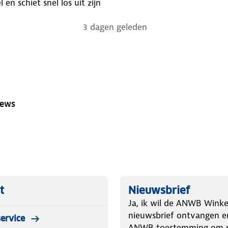
en schiet snel los uit zijn
3 dagen geleden
iews
t
Nieuwsbrief
Ja, ik wil de ANWB Winke
nieuwsbrief ontvangen e
ervice
ANWB toestemming om m