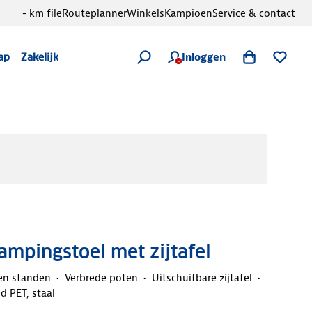
- km file
Routeplanner
Winkels
Kampioen
Service & contact
Inloggen
ap
Zakelijk
ampingstoel met zijtafel
en standen
Verbrede poten
Uitschuifbare zijtafel
d PET, staal