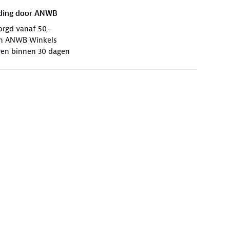
ding door
ANWB
orgd vanaf 50,-
 in ANWB Winkels
ren binnen 30 dagen