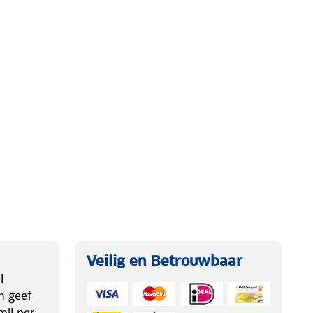
Veilig en Betrouwbaar
l
n geef
ij per