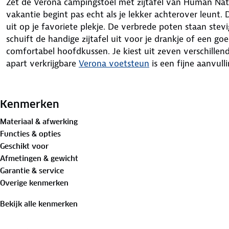
Zet de Verona campingstoel met zijtafel van Human Natu
vakantie begint pas echt als je lekker achterover leunt.
uit op je favoriete plekje. De verbrede poten staan stev
schuift de handige zijtafel uit voor je drankje of een g
comfortabel hoofdkussen. Je kiest uit zeven verschille
apart verkrijgbare
Verona voetsteun
is een fijne aanvull
Iconische klassieker
De Human Nature campingstoel luxe met zijtafel is al s
Kenmerken
verkochte campingstoel in ons assortiment, en dat is nie
Materiaal & afwerking
talloze vakanties voor extra luxe gezorgd. Door de jar
Functies & opties
verder verfijnd op basis van jullie feedback en reviews. 
Geschikt voor
optimaal van je vakantie kunt genieten.
Afmetingen & gewicht
Garantie & service
Let op: na gebruik droog opbergen.
Overige kenmerken
Specificaties campingstoel
Bekijk alle kenmerken
✓ Verbrede poten voor betere stabiliteit en het voor
✓ Inclusief comfortabel, afneembaar hoofdkussen