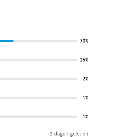
70
%
25
%
2
%
1
%
1
%
2 dagen geleden