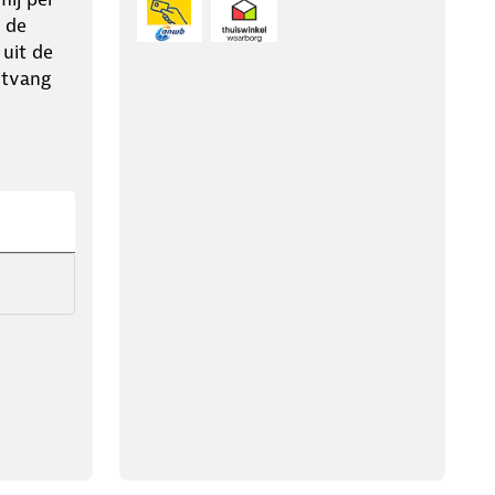
 de
 uit de
ntvang