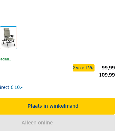
laden..
99,99
2 voor 139,-
109,99
irect
€ 10,-
Plaats in winkelmand
Alleen online