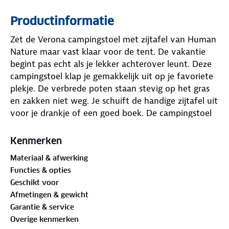
Productinformatie
Zet de Verona campingstoel met zijtafel van Human
Nature maar vast klaar voor de tent. De vakantie
begint pas echt als je lekker achterover leunt. Deze
campingstoel klap je gemakkelijk uit op je favoriete
plekje. De verbrede poten staan stevig op het gras
en zakken niet weg. Je schuift de handige zijtafel uit
voor je drankje of een goed boek. De campingstoel
heeft een comfortabel hoofdkussen. Je kiest uit
zeven verschillende standen voor de beste houding.
Kenmerken
De apart verkrijgbare
Verona voetsteun
is een fijne
Materiaal & afwerking
aanvulling op je Verona campingstoel.
Functies & opties
Geschikt voor
Iconische klassieker
Afmetingen & gewicht
De Human Nature campingstoel luxe met zijtafel is
Garantie & service
al sinds 2013 de bekendste én meest verkochte
Overige kenmerken
campingstoel in ons assortiment, en dat is niet