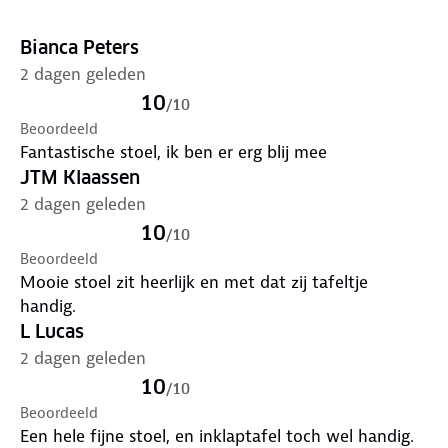
✓ Breedte zitting: 49 cm
✓ Zitdiepte: 47,5 cm
Bianca Peters
✓ Zithoogte: 48 cm
2 dagen geleden
✓ Gewicht: 5,8 kg
10
/
10
Beoordeeld
Fantastische stoel, ik ben er erg blij mee
JTM Klaassen
2 dagen geleden
10
/
10
Beoordeeld
Mooie stoel zit heerlijk en met dat zij tafeltje
handig.
L Lucas
2 dagen geleden
10
/
10
Beoordeeld
Een hele fijne stoel, en inklaptafel toch wel handig.