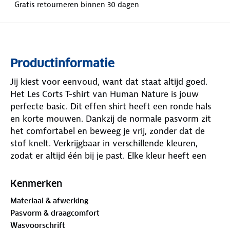
Gratis retourneren binnen 30 dagen
Productinformatie
Jij kiest voor eenvoud, want dat staat altijd goed.
Het Les Corts T-shirt van Human Nature is jouw
perfecte basic. Dit effen shirt heeft een ronde hals
en korte mouwen. Dankzij de normale pasvorm zit
het comfortabel en beweeg je vrij, zonder dat de
stof knelt. Verkrijgbaar in verschillende kleuren,
zodat er altijd één bij je past. Elke kleur heeft een
eigen geborduurd logo: lichtgroen met een
zonnebloem, offwhite met een fiets en navy met
Kenmerken
wandelschoenen.
Materiaal & afwerking
Pasvorm & draagcomfort
Het damesshirt is gemaakt van materialen met
het
Wasvoorschrift
GOTS-keurmerk
.
De Global Organic Textile Standard