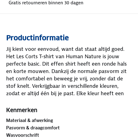
Gratis retourneren binnen 30 dagen
Productinformatie
Jij kiest voor eenvoud, want dat staat altijd goed.
Het Les Corts T-shirt van Human Nature is jouw
perfecte basic. Dit effen shirt heeft een ronde hals
en korte mouwen. Dankzij de normale pasvorm zit
het comfortabel en beweeg je vrij, zonder dat de
stof knelt. Verkrijgbaar in verschillende kleuren,
zodat er altijd één bij je past. Elke kleur heeft een
eigen geborduurd logo: lichtgroen met een
zonnebloem, offwhite met een fiets en navy met
Kenmerken
wandelschoenen.
Materiaal & afwerking
Pasvorm & draagcomfort
Het damesshirt is gemaakt van materialen met
het
Wasvoorschrift
GOTS-keurmerk
.
De Global Organic Textile Standard