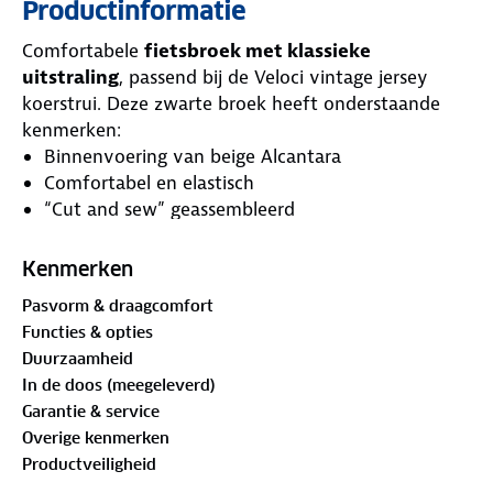
Productinformatie
Comfortabele
fietsbroek met klassieke
uitstraling
, passend bij de Veloci vintage jersey
koerstrui. Deze zwarte broek heeft onderstaande
kenmerken:
Binnenvoering van beige Alcantara
Comfortabel en elastisch
“Cut and sew” geassembleerd
Materiaal: 100% acryl
Stof: licht
Kenmerken
Achterzak rechts met knoopsluiting
Pasvorm & draagcomfort
Functies & opties
Duurzaamheid
In de doos (meegeleverd)
Garantie & service
Overige kenmerken
Productveiligheid