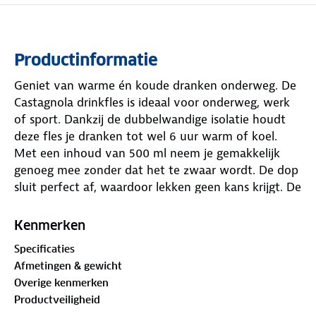
Productinformatie
Geniet van warme én koude dranken onderweg. De
Castagnola drinkfles is ideaal voor onderweg, werk
of sport. Dankzij de dubbelwandige isolatie houdt
deze fles je dranken tot wel 6 uur warm of koel.
Met een inhoud van 500 ml neem je gemakkelijk
genoeg mee zonder dat het te zwaar wordt. De dop
sluit perfect af, waardoor lekken geen kans krijgt. De
fles is vervaardigd uit stevig RVS en is BPA-vrij –
veilig en handig in gebruik. Het kleurrijke design in
Kenmerken
combinatie met roestvrij staal maakt deze drinkfles
Specificaties
een stijlvolle keuze voor dagelijks gebruik. Compact,
Afmetingen & gewicht
licht en eenvoudig schoon te maken.
Overige kenmerken
Productveiligheid