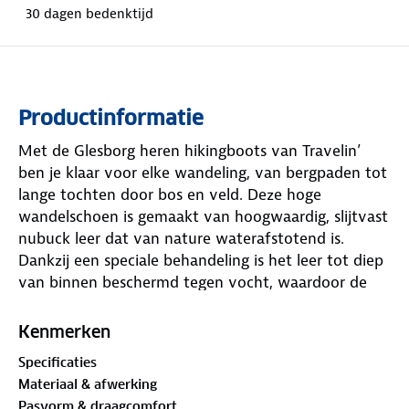
30 dagen bedenktijd
Productinformatie
Met de Glesborg heren hikingboots van Travelin’
ben je klaar voor elke wandeling, van bergpaden tot
lange tochten door bos en veld. Deze hoge
wandelschoen is gemaakt van hoogwaardig, slijtvast
nubuck leer dat van nature waterafstotend is.
Dankzij een speciale behandeling is het leer tot diep
van binnen beschermd tegen vocht, waardoor de
schoen waterdicht is. Zo blijven je voeten droog,
terwijl het natuurlijke ademend vermogen van het
Kenmerken
leer behouden blijft.
Specificaties
Materiaal & afwerking
De wandelschoen is voorzien van een stevige
Pasvorm & draagcomfort