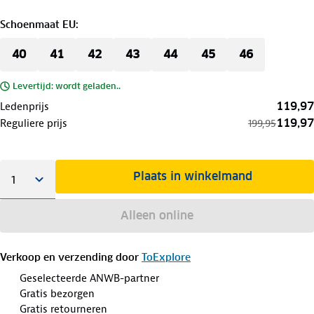
Schoenmaat EU
:
40
41
42
43
44
45
46
Levertijd: wordt geladen..
119,97
Ledenprijs
119,97
Reguliere prijs
199,95
Plaats in winkelmand
Alleen online
Verkoop en verzending door
ToExplore
Geselecteerde ANWB-partner
Gratis bezorgen
Gratis retourneren