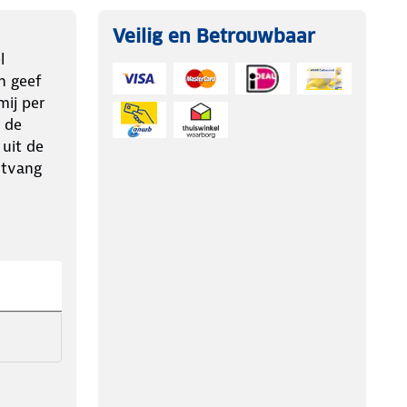
Veilig en Betrouwbaar
l
n geef
ij per
 de
 uit de
ntvang