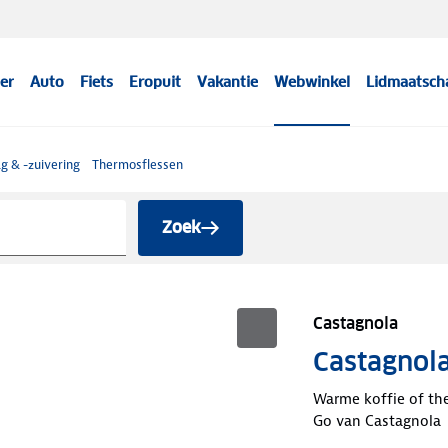
er
Auto
Fiets
Eropuit
Vakantie
Webwinkel
Lidmaatsch
g & -zuivering
Thermosflessen
Zoek
Castagnola
Castagnol
Warme koffie of th
Go van Castagnola