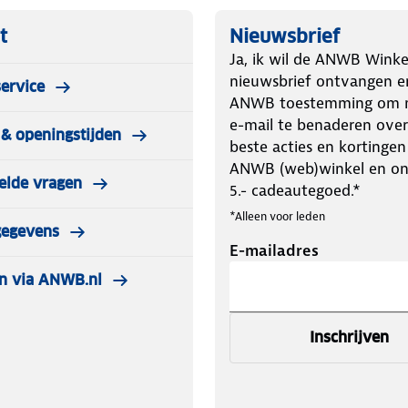
t
Nieuwsbrief
Ja, ik wil de ANWB Winke
nieuwsbrief ontvangen e
ervice
ANWB toestemming om m
e-mail te benaderen over
& openingstijden
beste acties en kortingen
ANWB (web)winkel en o
elde vragen
5.- cadeautegoed.*
*Alleen voor leden
gegevens
E-mailadres
n via ANWB.nl
Inschrijven