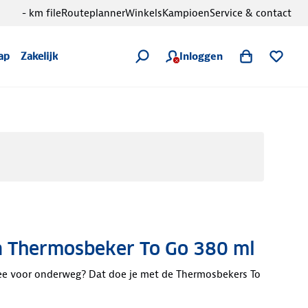
- km file
Routeplanner
Winkels
Kampioen
Service & contact
Inloggen
ap
Zakelijk
a Thermosbeker To Go 380 ml
ee voor onderweg? Dat doe je met de Thermosbekers To