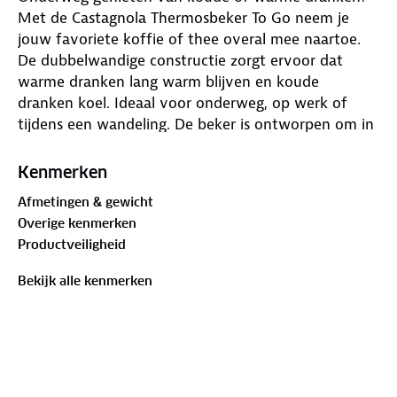
Met de Castagnola Thermosbeker To Go neem je
jouw favoriete koffie of thee overal mee naartoe.
De dubbelwandige constructie zorgt ervoor dat
warme dranken lang warm blijven en koude
dranken koel. Ideaal voor onderweg, op werk of
tijdens een wandeling. De beker is ontworpen om in
vrijwel elke bekerhouder te passen. Dankzij de
lekvrije dop neem je de beker zorgeloos mee in je
Kenmerken
tas. De antislip onderzijde en grip zorgen voor extra
Afmetingen & gewicht
gebruiksgemak. Deze herbruikbare koffiebeker is
Overige kenmerken
gemaakt van stevig RVS, krasbestendig en
Productveiligheid
eenvoudig schoon te maken. De full afwerking geeft
een moderne en luxe uitstraling.
Bekijk alle kenmerken